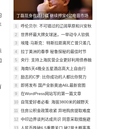
的
丁磊现身夜店打碟 继续押宝4亿电音市场
年
呼伦贝尔: 不可错过的辽阔草原和兴安秋
1
色
世界杯最大牌女球迷，一举动令人钦佩
2
埃隆·马斯克：特斯拉距离死亡曾只差几
3
周
标
拉丁美洲的春季 秘鲁探秘的最佳时节
4
加
央行: 支持上海民营企业更好利用债券融
5
资
海南5天4晚全五星酒店高大上自由行
6
励志的C罗: 比你成功的人都比你努力
7
即将发布 国产全新奥迪A6L最新官图
8
有
在WordPress网站写的第一篇文章
9
自驾爱好者必看: 海拔3800米的越野天
10
堂
住房公积金政策收紧 异地购房提取难度
11
加大
中印边界谈判达成共识 同意采取措施避
12
免冲突
人民币跌破6.5重要关口 破7是大概率事
13