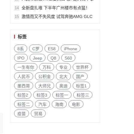
件?
全新盘扎堆 下半年广州楼市有点猛！
14
激情而又不失风度 试驾奔驰AMG GLC
15
晶
63
强
标签
8系
C罗
ES8
iPhone
IPO
Jeep
Q8
S60
一生有你
万科
专业
世界杯
人民币
公积金
北大
国产
墨西哥
大师兄
奥迪
标签1
标签2
标签3
标签一
标签三
标签二
汽车
海南
电影
疫苗
贸易