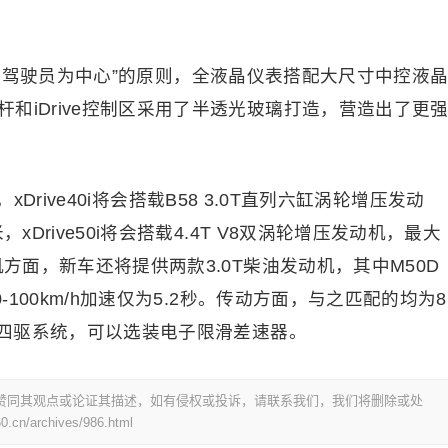
以驾驶员为中心”的原则，全液晶仪表搭配大尺寸中控液
和iDrive控制区采用了半透光玻璃打造，营造出了更
rive40i将会搭载B58 3.0T直列六缸涡轮增压发动
xDrive50i将会搭载4.4T V8双涡轮增压发动机，最大
机方面，新车还将提供两款3.0T柴油发动机，其中M50D
-100km/h加速仅为5.2秒。传动方面，与之匹配的均为8
ve四驱系统，可以选装电子限滑差速器。
赞同其观点或论证其描述，如有侵权或投诉，请联系我们，我们将删除或处
0.cn/archives/986.html