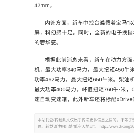
42mm。
内饰方面，新车中控台遵循着宝马“
屏，科幻感十足。同时，全新的电子换挡杆
的奢华感。
根据此前消息来看，新车在动力方面，xD
机，最大功率340马力，最大扭矩450牛米，
功率462马力，最大扭矩650牛米。柴油
最大功率400马力，峰值扭矩760牛·米，0
速自动变速箱，此外新车还将标配xDri
本站刊登/转载此文仅出于传递更多信息之目的，不等于
理。转载请注明出处“低空天地网”。
http://www.dikong36