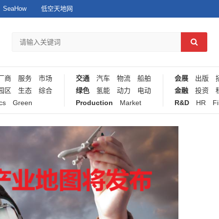
SeaHow
低空天地网
厂商
服务
市场
交通
汽车
物流
船舶
会展
出版
园区
生态
综合
绿色
氢能
动力
电动
金融
投资
cs
Green
Production
Market
R&D
HR
F