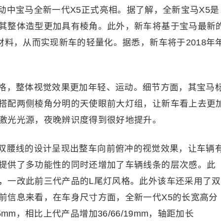
动中宝马全新一代X5正式亮相。据了解，全新宝马X5是
其整体造型更加具有棱角。此外，新车将基于宝马最新
材料，从而实现新车的轻量化。据悉，新车将于2018年
格，整体视觉效果更加年轻、运动。细节方面，其宝马
搭配两侧棱角分明的天使眼前大灯组，让新车看上去更
激光光源，夜晚辨识度得到很好地提升。
双腰线的设计呈现出整车向前俯冲的视觉效果，让车辆
提供了多功能性的同时还增加了车辆线条的层次感。此
，一改此前三代产品的L尾灯风格。此外该车还采用了双
前信息来看，在车身尺寸方面，全新一代X5的长宽高分
975mm，相比上代产品增加36/66/19mm，轴距加长