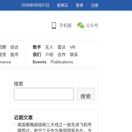
2026年08月07日
星期五
登录
注册
手机版
公众号
招聘
综合
数字
无人
雷达
VR
租赁
股市
我们
介绍
合作
联系
inance
Events
Publications
搜索
搜索
近期文章
美国春晚超级碗三大戏之一是先进飞机呼
啸而过，航空工业作为美国国家名片，今