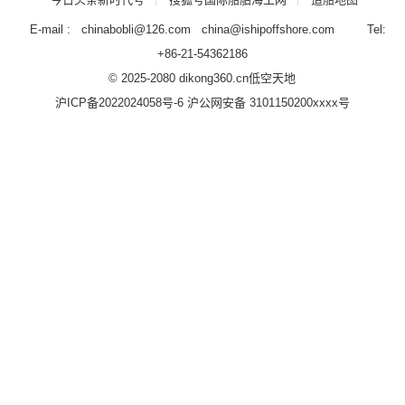
E-mail : chinabobli@126.com china@ishipoffshore.com Tel:
+86-21-54362186
© 2025-2080 dikong360.cn
低空天地
沪ICP备2022024058号-6
沪公网安备 3101150200xxxx号