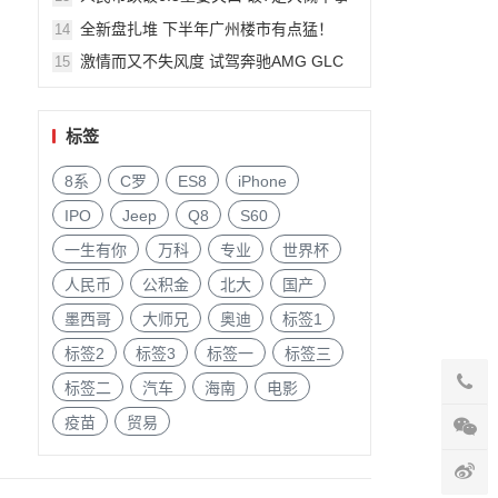
件?
全新盘扎堆 下半年广州楼市有点猛！
14
激情而又不失风度 试驾奔驰AMG GLC
15
63
标签
8系
C罗
ES8
iPhone
IPO
Jeep
Q8
S60
一生有你
万科
专业
世界杯
人民币
公积金
北大
国产
墨西哥
大师兄
奥迪
标签1
标签2
标签3
标签一
标签三
标签二
汽车
海南
电影
疫苗
贸易