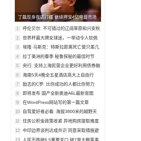
丁磊现身夜店打碟 继续押宝4亿电音市场
呼伦贝尔: 不可错过的辽阔草原和兴安秋
1
色
世界杯最大牌女球迷，一举动令人钦佩
2
埃隆·马斯克：特斯拉距离死亡曾只差几
3
周
拉丁美洲的春季 秘鲁探秘的最佳时节
4
央行: 支持上海民营企业更好利用债券融
5
资
海南5天4晚全五星酒店高大上自由行
6
励志的C罗: 比你成功的人都比你努力
7
即将发布 国产全新奥迪A6L最新官图
8
在WordPress网站写的第一篇文章
9
自驾爱好者必看: 海拔3800米的越野天
10
堂
住房公积金政策收紧 异地购房提取难度
11
加大
中印边界谈判达成共识 同意采取措施避
12
免冲突
人民币跌破6.5重要关口 破7是大概率事
13