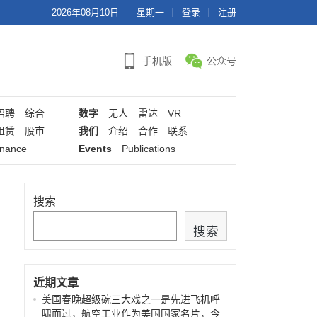
2026年08月10日
星期一
登录
注册
手机版
公众号
招聘
综合
数字
无人
雷达
VR
租赁
股市
我们
介绍
合作
联系
inance
Events
Publications
搜索
搜索
近期文章
美国春晚超级碗三大戏之一是先进飞机呼
啸而过，航空工业作为美国国家名片，今