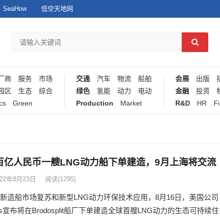
SeaHow
低空天地网
厂商
服务
市场
交通
汽车
物流
船舶
会展
出版
园区
生态
综合
绿色
氢能
动力
电动
金融
投资
cs
Green
Production
Market
R&D
HR
F
百亿人民币一艘LNG动力船下单建造，9月上海将交流
022年8月23日
阅读
(1295)
新造船市场复苏和新型LNG动力环保技术应用，8月16日，美国公司
lines宣布将在Brodosplit船厂下单建造全球首艘LNG动力的生态可持续住