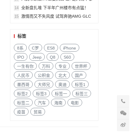
件?
全新盘扎堆 下半年广州楼市有点猛！
14
激情而又不失风度 试驾奔驰AMG GLC
15
63
标签
8系
C罗
ES8
iPhone
IPO
Jeep
Q8
S60
一生有你
万科
专业
世界杯
人民币
公积金
北大
国产
墨西哥
大师兄
奥迪
标签1
标签2
标签3
标签一
标签三
标签二
汽车
海南
电影
疫苗
贸易