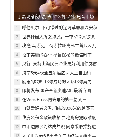
丁磊现身夜店打碟 继续押宝4亿电音市场
呼伦贝尔: 不可错过的辽阔草原和兴安秋
1
色
世界杯最大牌女球迷，一举动令人钦佩
2
埃隆·马斯克：特斯拉距离死亡曾只差几
3
周
拉丁美洲的春季 秘鲁探秘的最佳时节
4
央行: 支持上海民营企业更好利用债券融
5
资
海南5天4晚全五星酒店高大上自由行
6
励志的C罗: 比你成功的人都比你努力
7
即将发布 国产全新奥迪A6L最新官图
8
在WordPress网站写的第一篇文章
9
自驾爱好者必看: 海拔3800米的越野天
10
堂
住房公积金政策收紧 异地购房提取难度
11
加大
中印边界谈判达成共识 同意采取措施避
12
免冲突
人民币跌破6.5重要关口 破7是大概率事
13