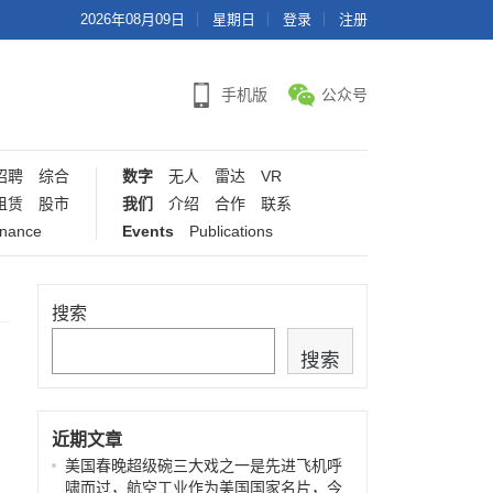
2026年08月09日
星期日
登录
注册
手机版
公众号
招聘
综合
数字
无人
雷达
VR
租赁
股市
我们
介绍
合作
联系
inance
Events
Publications
搜索
搜索
近期文章
美国春晚超级碗三大戏之一是先进飞机呼
啸而过，航空工业作为美国国家名片，今