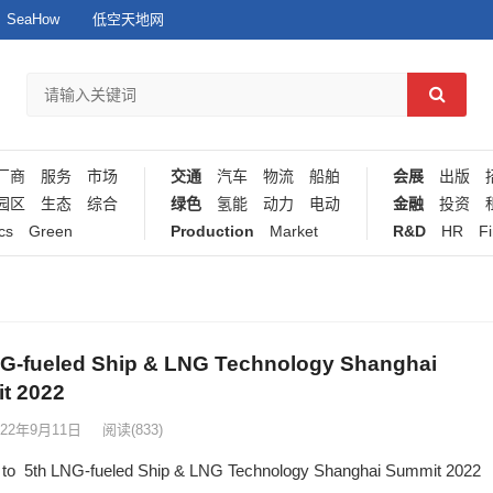
SeaHow
低空天地网
厂商
服务
市场
交通
汽车
物流
船舶
会展
出版
园区
生态
综合
绿色
氢能
动力
电动
金融
投资
cs
Green
Production
Market
R&D
HR
F
NG-fueled Ship & LNG Technology Shanghai
t 2022
022年9月11日
阅读
(833)
on to 5th LNG-fueled Ship & LNG Technology Shanghai Summit 2022