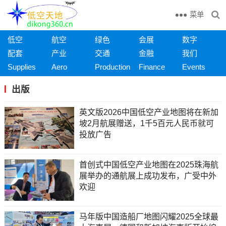
菜单
低空
航空
绿色
会展
数字
配套
产业
交通
金融
我们
Supplies
Aero
Production
Finance
Events
出版
英文版2026中国低空产业地图将在新加
坡2月航展赠送，1千5百元人民币就可
投放广告
首创式中国低空产业地图在2025珠海航
展举办的通航展上成功发布，广受中外
欢迎
马年版中国造船厂地图闪耀2025全球最