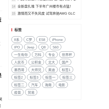
件?
全新盘扎堆 下半年广州楼市有点猛！
14
激情而又不失风度 试驾奔驰AMG GLC
15
63
逝
标签
8系
C罗
ES8
iPhone
互
IPO
Jeep
Q8
S60
一生有你
万科
专业
世界杯
人民币
公积金
北大
国产
墨西哥
大师兄
奥迪
标签1
是
标签2
标签3
标签一
标签三
标签二
汽车
海南
电影
疫苗
贸易
哭
续