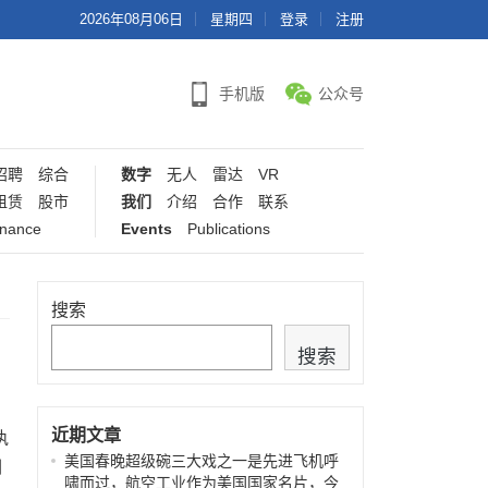
2026年08月06日
星期四
登录
注册
手机版
公众号
招聘
综合
数字
无人
雷达
VR
租赁
股市
我们
介绍
合作
联系
inance
Events
Publications
搜索
搜索
近期文章
执
美国春晚超级碗三大戏之一是先进飞机呼
圳
啸而过，航空工业作为美国国家名片，今