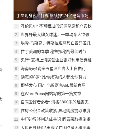
丁磊现身夜店打碟 继续押宝4亿电音市场
呼伦贝尔: 不可错过的辽阔草原和兴安秋
1
色
世界杯最大牌女球迷，一举动令人钦佩
2
埃隆·马斯克：特斯拉距离死亡曾只差几
3
周
拉丁美洲的春季 秘鲁探秘的最佳时节
4
央行: 支持上海民营企业更好利用债券融
5
资
海南5天4晚全五星酒店高大上自由行
6
中
励志的C罗: 比你成功的人都比你努力
7
即将发布 国产全新奥迪A6L最新官图
8
在WordPress网站写的第一篇文章
9
无
自驾爱好者必看: 海拔3800米的越野天
10
奶
堂
住房公积金政策收紧 异地购房提取难度
11
加大
中印边界谈判达成共识 同意采取措施避
12
免冲突
人民币跌破6.5重要关口 破7是大概率事
13