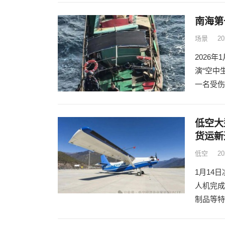
南海第
场景
2
2026
演“空中
一名受伤
低空大
货运新
低空
2
1月14
人机完成
制品等特产