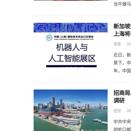
当牛做马
新加坡
上海将
场景
2
近日，新
景下，中
年，中国
招商局
调研
低空
2
中共中央
圳蛇口邮