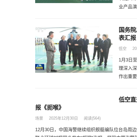
业产品演
国务院
表汇报
低空
2
1月3日
理深入深
作出重要
低空直
报《扼
场景
2
12月3