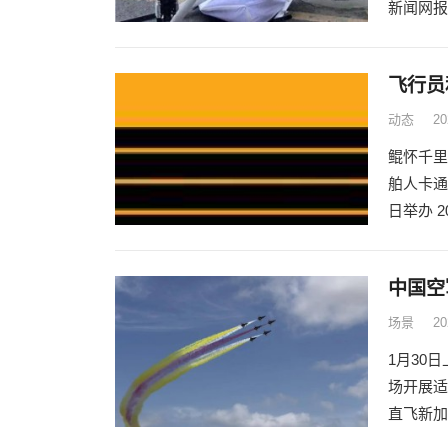
新闻网报
飞行员
动态
2
鲲怀千里
舶人卡通
日举办 2
中国空
场景
2
1月30
场开展适
直飞新加