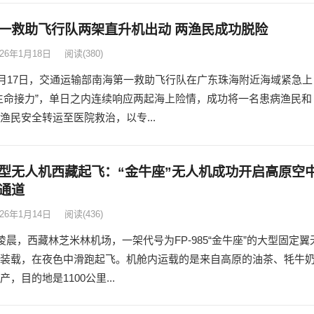
一救助飞行队两架直升机出动 两渔民成功脱险
026年1月18日
阅读
(380)
年1月17日，交通运输部南海第一救助飞行队在广东珠海附近海域紧急上
生命接力”，单日之内连续响应两起海上险情，成功将一名患病渔民和
渔民安全转运至医院救治，以专...
型无人机西藏起飞：“金牛座”无人机成功开启高原空
通道
026年1月14日
阅读
(436)
日凌晨，西藏林芝米林机场，一架代号为FP-985“金牛座”的大型固定翼
装载，在夜色中滑跑起飞。机舱内运载的是来自高原的油茶、牦牛
，目的地是1100公里...