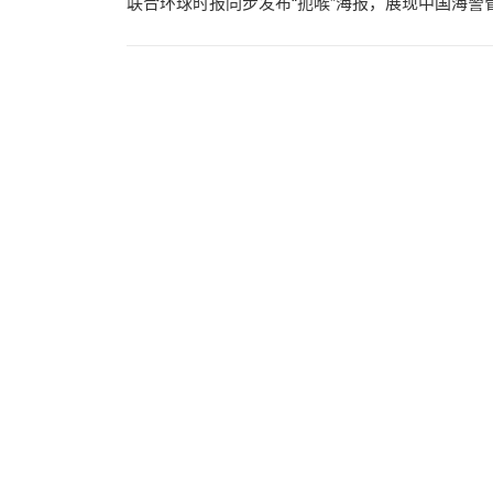
海域开展
展现中国
英文媒
动态
2
英国路透
方媒体报
管理，此
广州“
产业
2
12月2
规划的建
了新蓝图