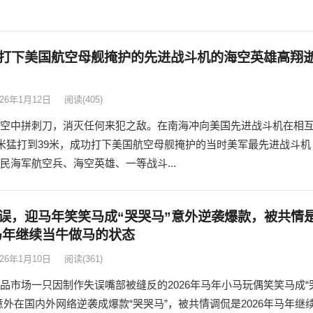
打下美国航空母舰掩护的先进战斗机的海空英雄高翔
026年1月12日
阅读
(405)
空中拼刺刀，消灭任何来犯之敌。在南海冲向美国先进战斗机在相
1米猛打到39米，成功打下美国航空母舰掩护的当时美军最先进战斗机
民海军航空兵、海空英雄、一等战斗...
误，迎马年笑笑马成“哭哭马”意外逆袭爆款，被共情
6马年继续当牛做马的状态
026年1月10日
阅读
(361)
品市场一只因制作失误嘴部被缝反的2026年马年小马玩偶笑笑马成“
意外在国内外网络逆袭成爆款“哭哭马”，被共情调侃是2026年马年继