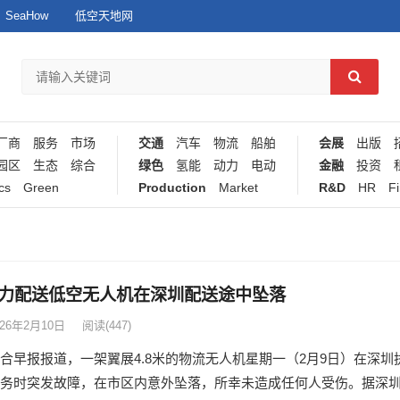
SeaHow
低空天地网
厂商
服务
市场
交通
汽车
物流
船舶
会展
出版
园区
生态
综合
绿色
氢能
动力
电动
金融
投资
cs
Green
Production
Market
R&D
HR
F
力配送低空无人机在深圳配送途中坠落
026年2月10日
阅读
(447)
合早报报道，一架翼展4.8米的物流无人机星期一（2月9日）在深圳
务时突发故障，在市区内意外坠落，所幸未造成任何人受伤。据深