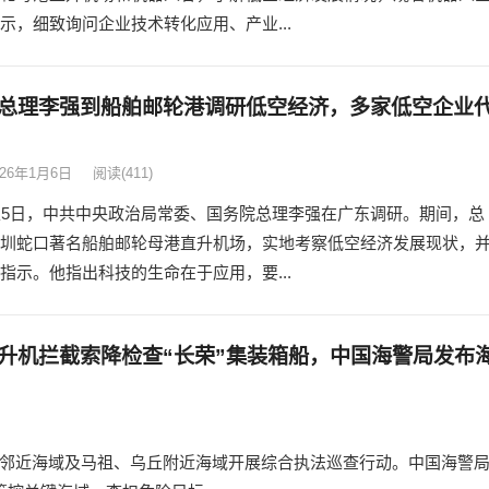
示，细致询问企业技术转化应用、产业...
总理李强到船舶邮轮港调研低空经济，多家低空企业
026年1月6日
阅读
(411)
至5日，中共中央政治局常委、国务院总理李强在广东调研。期间，总
圳蛇口著名船舶邮轮母港直升机场，实地考察低空经济发展现状，
指示。他指出科技的生命在于应用，要...
升机拦截索降检查“长荣”集装箱船，中国海警局发布
喉》
025年12月30日
阅读
(564)
0日，中国海警继续组织舰艇编队位台岛周边邻近海域及马祖、乌丘附