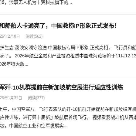
道，涉事无人机为丰翼科技旗下的...
和船舶人卡通亮了，中国救捞IP形象正式发布！
026年2月8日
阅读
(562)
护生志 澜映安澜守险途 中国救捞专属IP形象 正式亮相， 飞行员和
亮了。 2026年航空金融和产业投资租赁中国珠海论坛将于11月12-1
026年特大版...
军歼-10机群提前在新加坡航空展进行适应性训练
026年1月31日
阅读
(377)
日上午，中国空军八一飞行表演队的歼-10机群开始提前在新加坡樟宜
应性训练，进行第十届新加坡航展首场飞行。 视频看我战斗机从西
坡，中国航空工业和空军发展实...