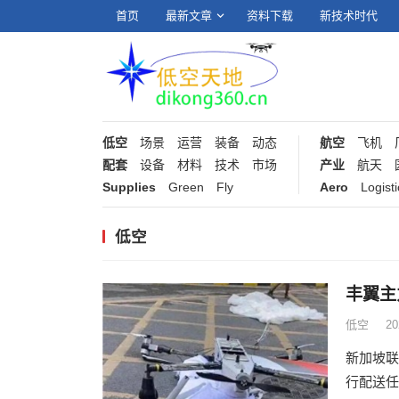
首页
最新文章
资料下载
新技术时代
低空
场景
运营
装备
动态
航空
飞机
配套
设备
材料
技术
市场
产业
航天
Supplies
Green
Fly
Aero
Logisti
低空
丰翼主
低空
2
新加坡联
行配送任