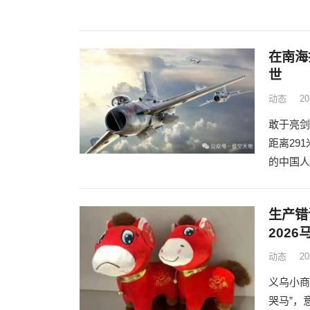
在南海
世
动态
2
敢于亮剑
距离29
的中国人
生产错
202
动态
2
义乌小商
哭马”，