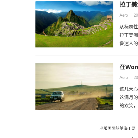
拉丁美
Aero
2
从标志性
拉丁美洲
鲁迷人的
在Wo
Aero
2
这几天心
这满月的
的欢笑，
老版国际船舶海工网