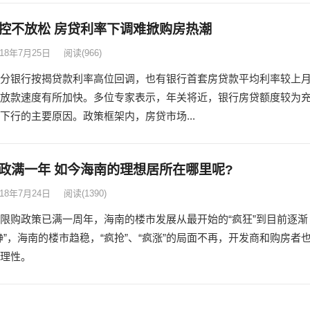
控不放松 房贷利率下调难掀购房热潮
018年7月25日
阅读
(966)
分银行按揭贷款利率高位回调，也有银行首套房贷款平均利率较上
放款速度有所加快。多位专家表示，年关将近，银行房贷额度较为
下行的主要原因。政策框架内，房贷市场...
政满一年 如今海南的理想居所在哪里呢?
018年7月24日
阅读
(1390)
限购政策已满一周年，海南的楼市发展从最开始的“疯狂”到目前逐渐
静”，海南的楼市趋稳，“疯抢”、“疯涨”的局面不再，开发商和购房者
理性。