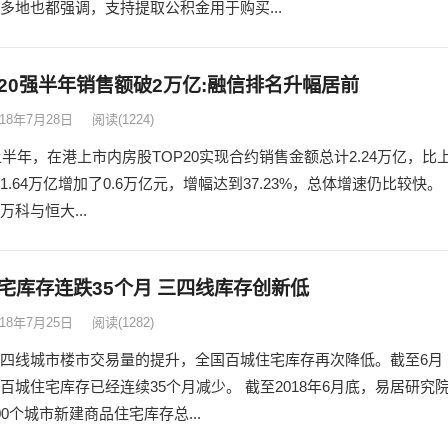
多地也都强调，支持提取公积金用于购买...
20强半年销售额破2万亿:融信排名升幅居前
018年7月28日
阅读
(1224)
年上半年，在港上市内房股TOP20实现合约销售金额总计2.24万亿，比
1.64万亿增加了0.6万亿元，增幅达到37.23%，总体增速仍比较快。
万科与恒大...
宅库存连跌35个月 三四线库存创新低
018年7月25日
阅读
(1282)
四线城市楼市交易量的提升，全国百城住宅库存再次降低。截至6月
百城住宅库存已经连续35个月减少。 截至2018年6月底，易居研究
00个城市新建商品住宅库存总...