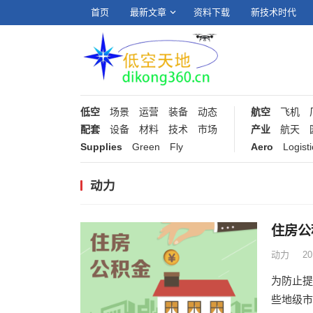
首页
最新文章
资料下载
新技术时代
低空
场景
运营
装备
动态
航空
飞机
配套
设备
材料
技术
市场
产业
航天
Supplies
Green
Fly
Aero
Logisti
动力
住房公
动力
2
为防止提
些地级市