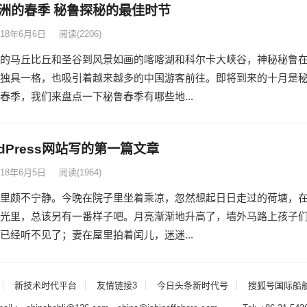
洲的春季 秘鲁探秘的最佳时节
018年6月6日
阅读
(2206)
的马丘比丘和圣谷到风景如画的喀喀湖和科尔卡大峡谷，神秘秘鲁
独具一格，也吸引着越来越多的中国游客前往。即将到来的十月是
春季，我们来盘点一下秘鲁春季有哪些地...
rdPress网站写的第一篇文章
018年6月5日
阅读
(1964)
里颇不宁静。今晚在院子里坐着乘凉，忽然想起日日走过的荷塘，
光里，总该另有一番样子吧。月亮渐渐地升高了，墙外马路上孩子
已经听不见了；妻在屋里拍着闰儿，迷迷...
新技术时代平台
友情链接3
今日头条新时代号
搜狐号国际船