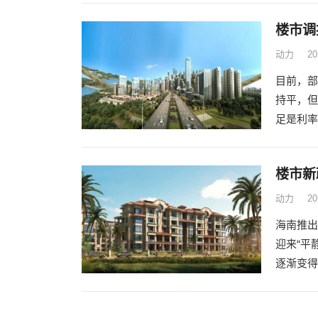
楼市调
动力
2
目前，部
持平，但
足是利率
楼市新
动力
2
海南推出
迎来“平
逐渐变得