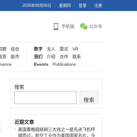
2026年08月06日
星期四
登录
注册
手机版
公众号
招聘
综合
数字
无人
雷达
VR
租赁
股市
我们
介绍
合作
联系
inance
Events
Publications
搜索
搜索
近期文章
一
美国春晚超级碗三大戏之一是先进飞机呼
等
啸而过，航空工业作为美国国家名片，今