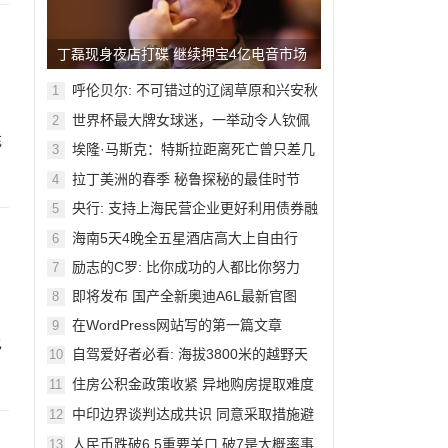
丁磊现身夜店打碟 继续押宝4亿电音市场
呼伦贝尔: 不可错过的辽阔草原和兴安秋
1
色
月
世界杯最大牌女球迷，一举动令人钦佩
2
充
埃隆·马斯克：特斯拉距离死亡曾只差几
3
周
拉丁美洲的春季 秘鲁探秘的最佳时节
4
央行: 支持上海民营企业更好利用债券融
5
资
海南5天4晚全五星酒店高大上自由行
6
励志的C罗: 比你成功的人都比你努力
7
即将发布 国产全新奥迪A6L最新官图
8
在WordPress网站写的第一篇文章
9
也
自驾爱好者必看: 海拔3800米的越野天
10
堂
住房公积金政策收紧 异地购房提取难度
11
加大
中印边界谈判达成共识 同意采取措施避
12
免冲突
人民币跌破6.5重要关口 破7是大概率事
13