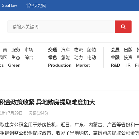
SeaHow
低空天地网
厂商
服务
市场
交通
汽车
物流
船舶
会展
出版
园区
生态
综合
绿色
氢能
动力
电动
金融
投资
cs
Green
Production
Market
R&D
HR
F
积金政策收紧 异地购房提取难度加大
018年7月29日
阅读
(1945)
取住房公积金用于炒房投机，近日，广东、内蒙古、广西等省份和
相继调整公积金提取政策，收紧了异地购房、离婚购房提取公积金