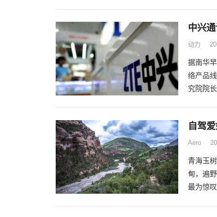
中兴通
动力
2
据南华早
络产品线
究院院长
自驾爱
Aero
2
青海玉树
甸，遍野
最为惊叹