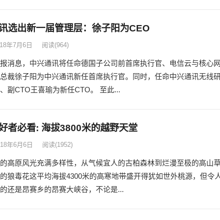
讯选出新一届管理层：徐子阳为CEO
018年7月6日
阅读
(964)
报消息，中兴通讯将任命德国子公司前首席执行官、电信云与核心
总裁徐子阳为中兴通讯新任首席执行官。同时，任命中兴通讯无线
、副CTO王喜瑜为新任CTO。 至此...
好者必看: 海拔3800米的越野天堂
018年6月6日
阅读
(1952)
的高原风光充满多样性，从气候宜人的古柏森林到烂漫至极的高山
的狼毒花这平均海拔4300米的高寒地带盛开得犹如世外桃源，但令
的还是昂赛乡的昂赛大峡谷，不论是...