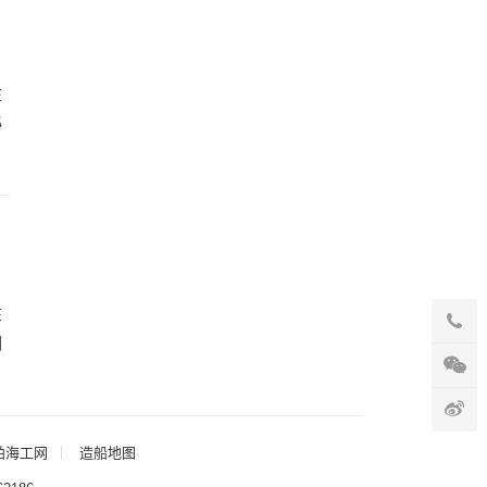
在
秘
在
们
舶海工网
造船地图