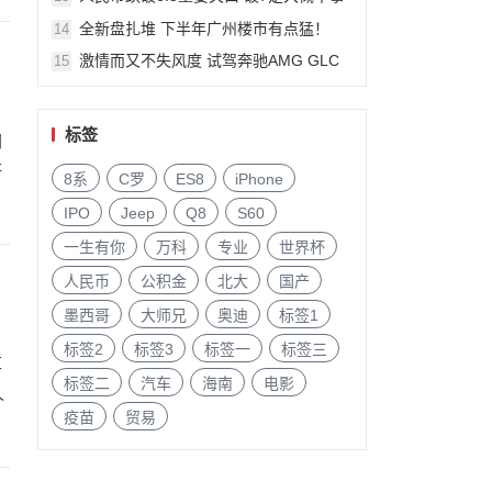
件?
全新盘扎堆 下半年广州楼市有点猛！
14
激情而又不失风度 试驾奔驰AMG GLC
15
63
标签
网
研
8系
C罗
ES8
iPhone
IPO
Jeep
Q8
S60
一生有你
万科
专业
世界杯
人民币
公积金
北大
国产
墨西哥
大师兄
奥迪
标签1
标签2
标签3
标签一
标签三
草
标签二
汽车
海南
电影
人
疫苗
贸易