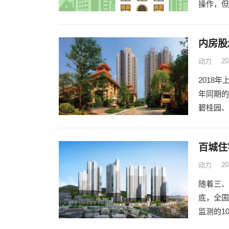
操作，但
内房股
动力
2
2018
年同期的
碧桂园、
百城住
动力
2
随着三、
底，全国
监测的1