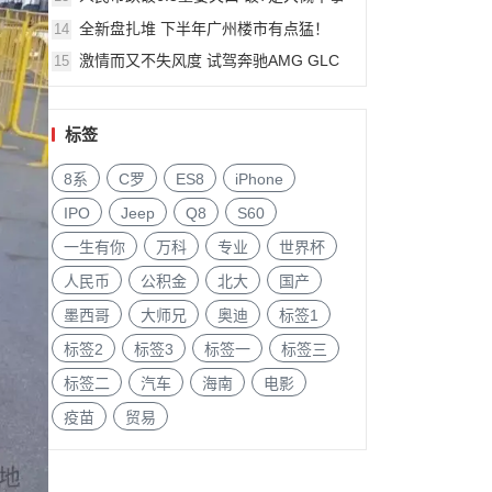
件?
全新盘扎堆 下半年广州楼市有点猛！
14
激情而又不失风度 试驾奔驰AMG GLC
15
63
标签
8系
C罗
ES8
iPhone
IPO
Jeep
Q8
S60
一生有你
万科
专业
世界杯
人民币
公积金
北大
国产
墨西哥
大师兄
奥迪
标签1
标签2
标签3
标签一
标签三
标签二
汽车
海南
电影
疫苗
贸易