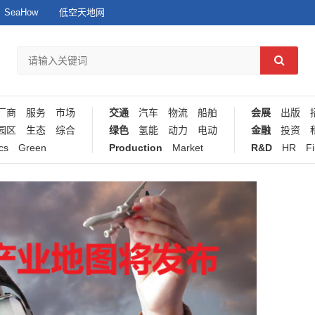
SeaHow
低空天地网
厂商
服务
市场
交通
汽车
物流
船舶
会展
出版
园区
生态
综合
绿色
氢能
动力
电动
金融
投资
cs
Green
Production
Market
R&D
HR
F