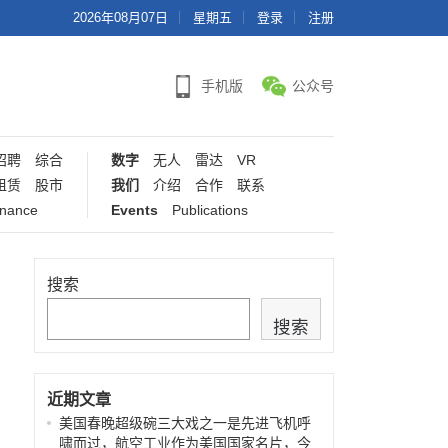
2026年08月07日
星期五
登录
注册
手机版
公众号
招聘
综合
数字
无人
雷达
VR
租赁
股市
我们
介绍
合作
联系
inance
Events
Publications
搜索
搜索
近期文章
美国春晚超级碗三大戏之一是先进飞机呼
啸而过，航空工业作为美国国家名片，今