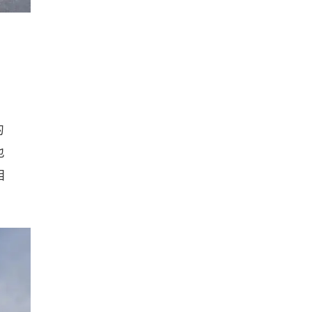
的
也
相