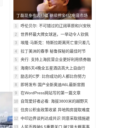
丁磊现身夜店打碟 继续押宝4亿电音市场
呼伦贝尔: 不可错过的辽阔草原和兴安秋
1
色
世界杯最大牌女球迷，一举动令人钦佩
2
埃隆·马斯克：特斯拉距离死亡曾只差几
3
周
拉丁美洲的春季 秘鲁探秘的最佳时节
4
央行: 支持上海民营企业更好利用债券融
5
资
海南5天4晚全五星酒店高大上自由行
6
励志的C罗: 比你成功的人都比你努力
7
即将发布 国产全新奥迪A6L最新官图
8
在WordPress网站写的第一篇文章
9
自驾爱好者必看: 海拔3800米的越野天
10
堂
住房公积金政策收紧 异地购房提取难度
11
加大
中印边界谈判达成共识 同意采取措施避
12
免冲突
人民币跌破6.5重要关口 破7是大概率事
13