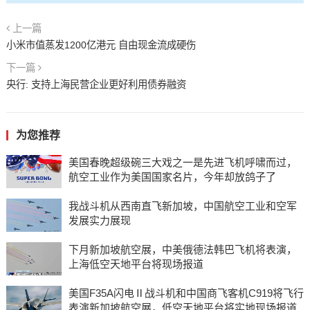
上一篇
小米市值蒸发1200亿港元 自由现金流成硬伤
下一篇
央行: 支持上海民营企业更好利用债券融资
为您推荐
美国春晚超级碗三大戏之一是先进飞机呼啸而过，
航空工业作为美国国家名片，今年却放鸽子了
我战斗机从西南直飞新加坡，中国航空工业和空军
发展实力展现
下月新加坡航空展，中美俄德法韩巴飞机将表演，
上海低空天地平台将现场报道
美国F35A闪电Ⅱ战斗机和中国商飞客机C919将飞行
表演新加坡航空展，低空天地平台将实地现场报道