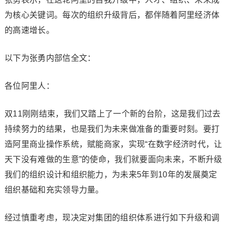
为核心关键词。每次的组织升级背后，都伴随着阿里经济体
的高速增长。
以下为张勇内部信全文：
各位阿里人：
双11刚刚结束，我们又踏上了一个新的台阶，这是我们过去
持续努力的结果，也是我们为未来做准备的重要时刻。要打
造阿里商业操作系统，赋能商家，实现“在数字经济时代，让
天下没有难做的生意”的使命，我们就要面向未来，不断升级
我们的组织设计和组织能力，为未来5年到10年的发展奠定
组织基础和充实领导力量。
经过慎重考虑，现决定对集团的组织体系进行如下升级和调