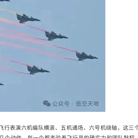
飞行表演六机编队横滚、五机通场、六号机绕轴，这三