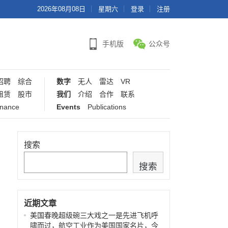
2026年08月08日
星期六
登录
注册
手机版
公众号
招聘
综合
数字
无人
雷达
VR
租赁
股市
我们
介绍
合作
联系
inance
Events
Publications
搜索
搜索
近期文章
美国春晚超级碗三大戏之一是先进飞机呼
啸而过，航空工业作为美国国家名片，今