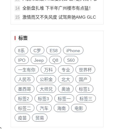
件?
全新盘扎堆 下半年广州楼市有点猛！
14
激情而又不失风度 试驾奔驰AMG GLC
15
63
标签
8系
C罗
ES8
iPhone
IPO
Jeep
Q8
S60
一生有你
万科
专业
世界杯
人民币
公积金
北大
国产
墨西哥
大师兄
奥迪
标签1
标签2
标签3
标签一
标签三
标签二
汽车
海南
电影
疫苗
贸易
个