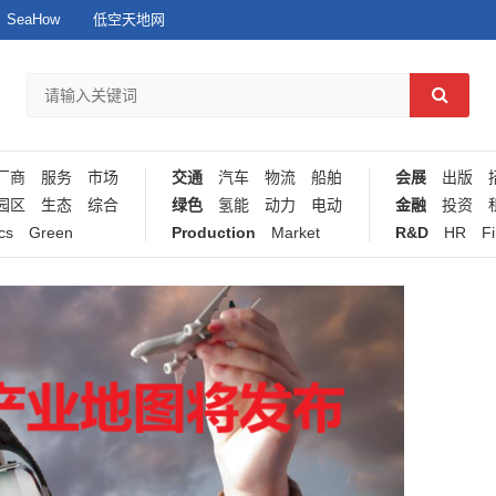
SeaHow
低空天地网
厂商
服务
市场
交通
汽车
物流
船舶
会展
出版
园区
生态
综合
绿色
氢能
动力
电动
金融
投资
cs
Green
Production
Market
R&D
HR
F