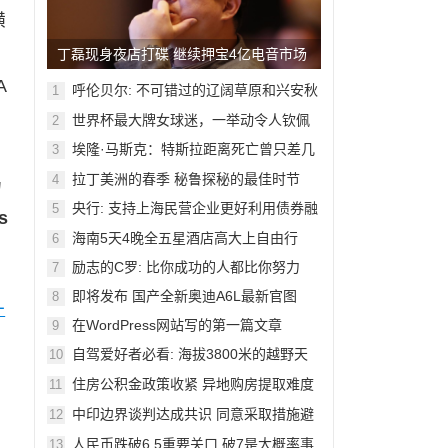
横
丁磊现身夜店打碟 继续押宝4亿电音市场
A
呼伦贝尔: 不可错过的辽阔草原和兴安秋
1
色
世界杯最大牌女球迷，一举动令人钦佩
2
埃隆·马斯克：特斯拉距离死亡曾只差几
和
3
周
拉丁美洲的春季 秘鲁探秘的最佳时节
4
场
央行: 支持上海民营企业更好利用债券融
5
s
资
海南5天4晚全五星酒店高大上自由行
6
励志的C罗: 比你成功的人都比你努力
7
即将发布 国产全新奥迪A6L最新官图
8
一
在WordPress网站写的第一篇文章
9
自驾爱好者必看: 海拔3800米的越野天
10
堂
住房公积金政策收紧 异地购房提取难度
11
加大
中印边界谈判达成共识 同意采取措施避
12
免冲突
人民币跌破6.5重要关口 破7是大概率事
13