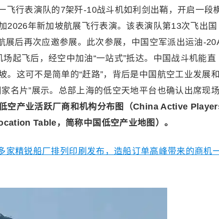
飞行表演队的7架歼-10战斗机如利剑出鞘，开启一段
2026年新加坡航展飞行表演。该表演队第13次飞出国
坡航展后再次应邀参展。此次参展，中国空军派出运油-20
机场起飞后，经空中加油“一站式”抵达。中国战斗机能直
坡。这可不是简单的“赶路”，背后是中国航空工业发展
国家名片”展示。总部上海的低空天地平台也确认出席现
产业活跃厂商和机构分布图（China Active Player
stry Location Table，简称中国低空产业地图）。
00多家精锐船厂排列印刷发布，造船订单高峰带来的商机