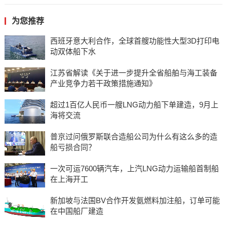
为您推荐
西班牙意大利合作，全球首艘功能性大型3D打印电
动双体船下水
江苏省解读《关于进一步提升全省船舶与海工装备
产业竞争力若干政策措施通知》
超过1百亿人民币一艘LNG动力船下单建造，9月上
海将交流
普京过问俄罗斯联合造船公司为什么有这么多的造
船亏损合同？
一次可运7600辆汽车，上汽LNG动力运输船首制船
在上海开工
新加坡与法国BV合作开发氨燃料加注船，订单可能
在中国船厂建造