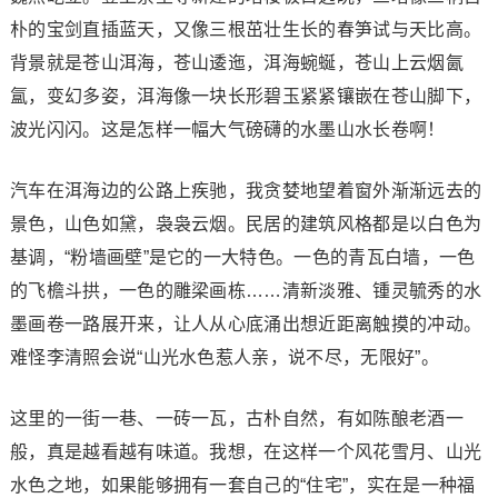
朴的宝剑直插蓝天，又像三根茁壮生长的春笋试与天比高。
背景就是苍山洱海，苍山逶迤，洱海蜿蜒，苍山上云烟氤
氲，变幻多姿，洱海像一块长形碧玉紧紧镶嵌在苍山脚下，
波光闪闪。这是怎样一幅大气磅礴的水墨山水长卷啊！
汽车在洱海边的公路上疾驰，我贪婪地望着窗外渐渐远去的
景色，山色如黛，袅袅云烟。民居的建筑风格都是以白色为
基调，“粉墙画壁”是它的一大特色。一色的青瓦白墙，一色
的飞檐斗拱，一色的雕梁画栋……清新淡雅、锺灵毓秀的水
墨画卷一路展开来，让人从心底涌出想近距离触摸的冲动。
难怪李清照会说“山光水色惹人亲，说不尽，无限好”。
这里的一街一巷、一砖一瓦，古朴自然，有如陈酿老酒一
般，真是越看越有味道。我想，在这样一个风花雪月、山光
水色之地，如果能够拥有一套自己的“住宅”，实在是一种福