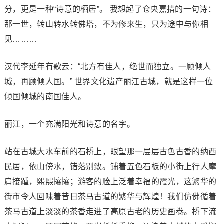
分，更是一种“诗意的栖居”。 我想起了仓央嘉措的一句诗：
那一世，转山转水转佛塔，不为修来生，只为途中与你相
见………
汉代李延年有歌云：“北方有佳人，绝世而独立。一顾倾人
城，再顾倾人国。” 世界文化遗产丽江古城，就是这样一位
倾国倾城的南国佳人。
丽江，一个充满阳光和诗意的名字。
站在古城大水车前的石桥上，眼望那一层层古色古香的纳西
民居，依山傍水，错落别致。铺着五色石板的小街上行人摩
肩接踵，熙熙攘攘；游客的脸上泛着幸福的霞光，这繁华的
街市令人回味着昔日茶马古道的繁华与辉煌！我们仿佛循着
茶马古道上淡淡的茶香走进了高原古老的历史画卷。桥下流