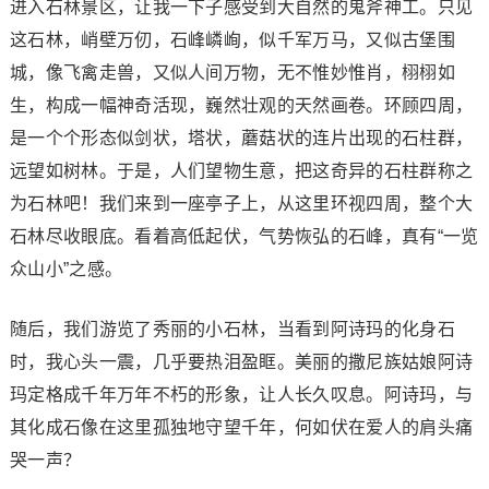
进入石林景区，让我一下子感受到大自然的鬼斧神工。只见
这石林，峭壁万仞，石峰嶙峋，似千军万马，又似古堡围
城，像飞禽走兽，又似人间万物，无不惟妙惟肖，栩栩如
生，构成一幅神奇活现，巍然壮观的天然画卷。环顾四周，
是一个个形态似剑状，塔状，蘑菇状的连片出现的石柱群，
远望如树林。于是，人们望物生意，把这奇异的石柱群称之
为石林吧！我们来到一座亭子上，从这里环视四周，整个大
石林尽收眼底。看着高低起伏，气势恢弘的石峰，真有“一览
众山小”之感。
随后，我们游览了秀丽的小石林，当看到阿诗玛的化身石
时，我心头一震，几乎要热泪盈眶。美丽的撒尼族姑娘阿诗
玛定格成千年万年不朽的形象，让人长久叹息。阿诗玛，与
其化成石像在这里孤独地守望千年，何如伏在爱人的肩头痛
哭一声？