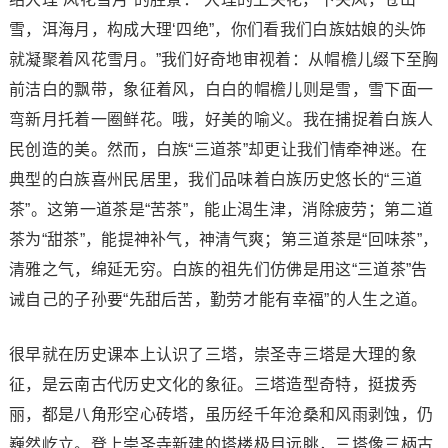
雪，洱海月，构成大理‘四绝”，你们看我们白族姑娘的头饰
就凝聚着风花雪月。”我们好奇地审视着：从帽檐儿缀下至胸
前洁白的飘带，象征着风，白白的帽檐儿则是雪，雪下面一
弯新月托着一圈鲜花。哦，好美的喻义。我在捕捉着白族人
民创造的美。然而，白族“三道茶”却更让我们情牵神迷。在
典型的白族喜州民居里，我们品味着白族历史悠长的“三道
茶”。这第一道茶是“苦茶”，能止渴生津，消除疲劳；第二道
茶为“甜茶”，能提神补气，神清气爽；第三道茶是“回味茶”，
清雅之气，绵延无穷。白族的祖先们仿佛是用这“三道茶”告
诫自己的子孙要“先甜后苦，勤劳才能有幸福”的人生之道。
很早就在历史课本上认识了三塔，崇圣寺三塔是大理的象
征，是云南古代历史文化的象征。三塔造型奇特，挺拔秀
丽，都是八角形空心砖塔，虽历经千年沧桑和风雨剥蚀，仍
巍然屹立。登上崇圣寺新建的塔楼极目远眺，三塔像三柄古