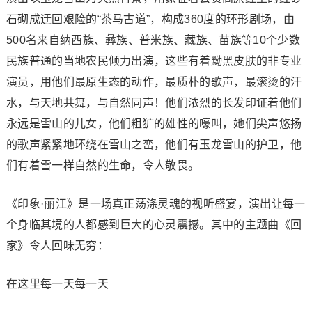
石砌成迂回艰险的“茶马古道”，构成360度的环形剧场，由
500名来自纳西族、彝族、普米族、藏族、苗族等10个少数
民族普通的当地农民倾力出演，这些有着黝黑皮肤的非专业
演员，用他们最原生态的动作，最质朴的歌声，最滚烫的汗
水，与天地共舞，与自然同声！他们浓烈的长发印证着他们
永远是雪山的儿女，他们粗犷的雄性的嚎叫，她们尖声悠扬
的歌声紧紧地环绕在雪山之峦，他们有玉龙雪山的护卫，他
们有着雪一样自然的生命，令人敬畏。
《印象·丽江》是一场真正荡涤灵魂的视听盛宴，演出让每一
个身临其境的人都感到巨大的心灵震撼。其中的主题曲《回
家》令人回味无穷：
在这里每一天每一天