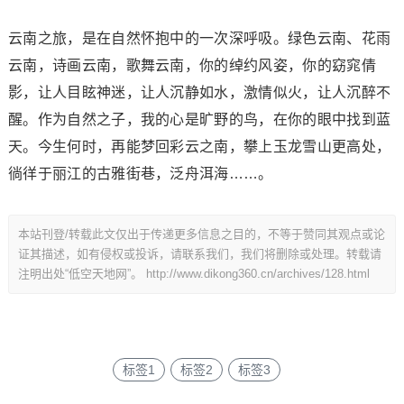
云南之旅，是在自然怀抱中的一次深呼吸。绿色云南、花雨
云南，诗画云南，歌舞云南，你的绰约风姿，你的窈窕倩
影，让人目眩神迷，让人沉静如水，激情似火，让人沉醉不
醒。作为自然之子，我的心是旷野的鸟，在你的眼中找到蓝
天。今生何时，再能梦回彩云之南，攀上玉龙雪山更高处，
徜徉于丽江的古雅街巷，泛舟洱海……。
本站刊登/转载此文仅出于传递更多信息之目的，不等于赞同其观点或论
证其描述，如有侵权或投诉，请联系我们，我们将删除或处理。转载请
注明出处“低空天地网”。
http://www.dikong360.cn/archives/128.html
标签1
标签2
标签3