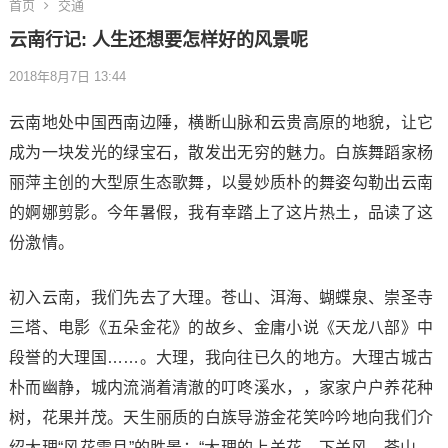
首页
交通
云南行记: 人生还想要怎样好的风景呢
2018年8月7日 13:44
云南地处中国西南边陲，横断山脉和云贵高原的地貌，让它
成为一块发光的绿宝石，散发出无穷的魅力。白族舞蹈家杨
丽萍主创的大型原生态歌舞，以曼妙质朴的舞姿勾勒出云南
的婀娜剪影。今年暑假，我有幸踏上了这片热土，品读了这
份激情。
初入云南，我们先去了大理。苍山、洱海、蝴蝶泉、崇圣寺
三塔、电影《五朵金花》的故乡、金庸小说《天龙八部》中
段誉的大理国……。大理，我向往已久的地方。大理古城古
朴而幽静，城内流淌着清澈的叮咚溪水，，家家户户养花种
树，花果并茂。天生丽质的白族导游金花笑吟吟地向我们介
绍大理“风花雪月”的胜景：“大理的上关花，下关风，苍山