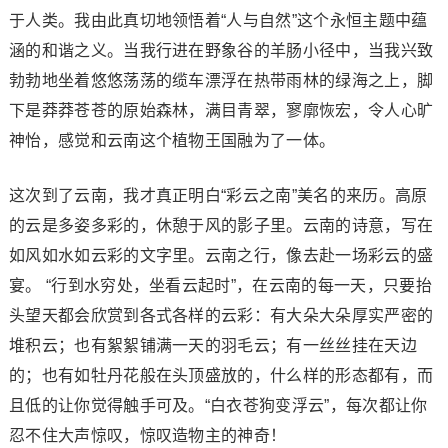
于人类。我由此真切地领悟着“人与自然”这个永恒主题中蕴
涵的和谐之义。当我行进在野象谷的羊肠小径中，当我兴致
勃勃地坐着悠悠荡荡的缆车漂浮在热带雨林的绿海之上，脚
下是莽莽苍苍的原始森林，满目青翠，寥廓恢宏，令人心旷
神怡，感觉和云南这个植物王国融为了一体。
这次到了云南，我才真正明白“彩云之南”美名的来历。高原
的云是多姿多彩的，休憩于风的影子里。云南的诗意，写在
如风如水如云彩的文字里。云南之行，像去赴一场彩云的盛
宴。 “行到水穷处，坐看云起时”，在云南的每一天，只要抬
头望天都会欣赏到各式各样的云彩：有大朵大朵厚实严密的
堆积云；也有絮絮铺满一天的羽毛云；有一丝丝挂在天边
的；也有如牡丹花般在头顶盛放的，什么样的形态都有，而
且低的让你觉得触手可及。“白衣苍狗变浮云”，每次都让你
忍不住大声惊叹，惊叹造物主的神奇！