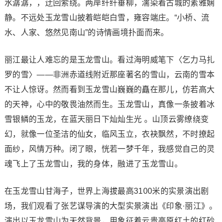
水潺潺，，迂回萦绕。两岸纤纤垂柳，濡染着古城的素雅娴
静。不远处玉龙雪山披着皑皑白雪，雍容端庄。“小桥、流
水、人家、悠然见南山”的诗情画境扑面而来。
丽江最让人难忘的是玉龙雪山。看过海明威笔下〈乞力马扎
罗的雪〉——非洲赤道线附近那座著名的雪山，云南的雪本
不让人惊讶。然而看到玉龙雪山巍巍的矗在那儿，仿若高大
的天神，心中的敬畏油然而生。玉龙雪山，真像一条披着冰
雪银鳞的玉龙，在蓝天丽日下灿灿生光 。山顶云雾缭绕变
幻，就像一位圣洁的仙女，临风玉立，衣袂飘然，不时撩起
面纱，风情万种。闭了眼，恍若一梦千年，我感觉自己的灵
魂飞上了玉龙雪山，我的身体，融进了玉龙雪山。
在玉龙雪山甘海子，世界上海拔最高3100米的实景演出剧
场，我们观看了张艺谋导演的大型实景演出《印象·丽江》。
演出以玉龙雪山为天然背景，用象征着云贵高原红土的红砂