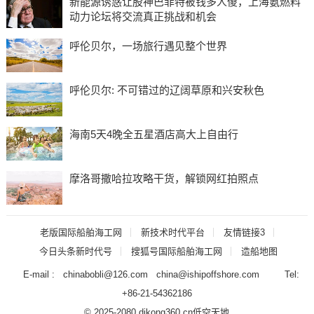
新能源诱惑让股神巴菲特被钱多人傻，上海氨燃料
动力论坛将交流真正挑战和机会
呼伦贝尔，一场旅行遇见整个世界
呼伦贝尔: 不可错过的辽阔草原和兴安秋色
海南5天4晚全五星酒店高大上自由行
摩洛哥撒哈拉攻略干货，解锁网红拍照点
老版国际船舶海工网
新技术时代平台
友情链接3
今日头条新时代号
搜狐号国际船舶海工网
造船地图
E-mail : chinabobli@126.com china@ishipoffshore.com Tel:
+86-21-54362186
© 2025-2080 dikong360.cn
低空天地