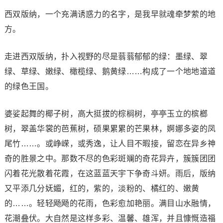
西双版纳，一个充满诱惑力的名字，是我早就魂牵梦萦的地
方。
走进西双版纳，扑入视野的尽是蓊蓊郁郁的绿：墨绿、翠
绿、草绿、嫩绿、橄榄绿、鹅黄绿……构成了一个地地道道
的绿色王国。
婆娑起舞的椰子树，高大挺拔的棕榈树，亭亭玉立的槟榔
树，翠盖华裳的芭蕉树，硕果累累的芒果林，婀娜多姿的凤
尾竹……。或峥嵘，或秀逸，让人目不暇接，留恋在异乡神
奇的胜景之中。那数不尽的色彩斑斓的奇花异卉，簇簇团团
闪着花光散着花霞，在这蓝蓝天宇下争奇斗妍。雨后，版纳
又平添几分妩媚，红的，紫的，淡粉的、橘红的、嫩黄
的……。轻轻飏飏的花雨，色彩愈加艳丽。满目山水融情，
花潮叠伏。大自然是这样多彩、温馨、雄浑，并且慷慨造福