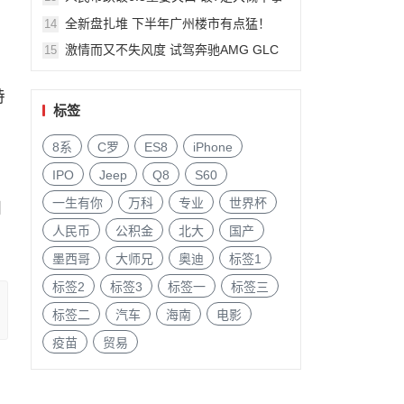
件?
全新盘扎堆 下半年广州楼市有点猛！
14
激情而又不失风度 试驾奔驰AMG GLC
15
63
特
标签
8系
C罗
ES8
iPhone
IPO
Jeep
Q8
S60
一生有你
万科
专业
世界杯
们
人民币
公积金
北大
国产
墨西哥
大师兄
奥迪
标签1
标签2
标签3
标签一
标签三
标签二
汽车
海南
电影
疫苗
贸易