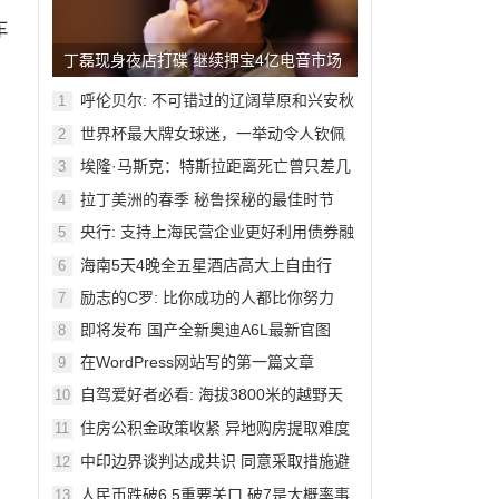
车
丁磊现身夜店打碟 继续押宝4亿电音市场
呼伦贝尔: 不可错过的辽阔草原和兴安秋
1
色
国
世界杯最大牌女球迷，一举动令人钦佩
2
埃隆·马斯克：特斯拉距离死亡曾只差几
3
周
拉丁美洲的春季 秘鲁探秘的最佳时节
4
央行: 支持上海民营企业更好利用债券融
5
资
海南5天4晚全五星酒店高大上自由行
6
励志的C罗: 比你成功的人都比你努力
7
即将发布 国产全新奥迪A6L最新官图
8
在WordPress网站写的第一篇文章
9
自驾爱好者必看: 海拔3800米的越野天
10
堂
住房公积金政策收紧 异地购房提取难度
11
加大
中印边界谈判达成共识 同意采取措施避
12
，
免冲突
人民币跌破6.5重要关口 破7是大概率事
13