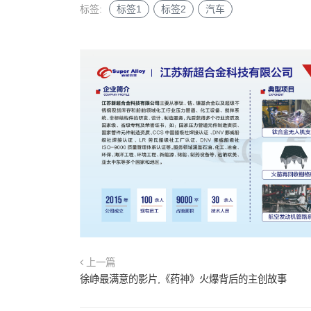
标签:
标签1
标签2
汽车
上一篇
徐峥最满意的影片,《药神》火爆背后的主创故事