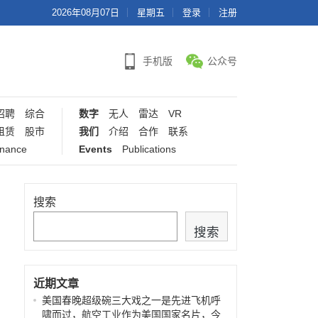
2026年08月07日
星期五
登录
注册
手机版
公众号
招聘
综合
数字
无人
雷达
VR
租赁
股市
我们
介绍
合作
联系
inance
Events
Publications
搜索
搜索
近期文章
美国春晚超级碗三大戏之一是先进飞机呼
啸而过，航空工业作为美国国家名片，今