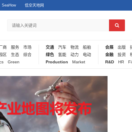
SeaHow
低空天地网
厂商
服务
市场
交通
汽车
物流
船舶
会展
出版
园区
生态
综合
绿色
氢能
动力
电动
金融
投资
cs
Green
Production
Market
R&D
HR
F