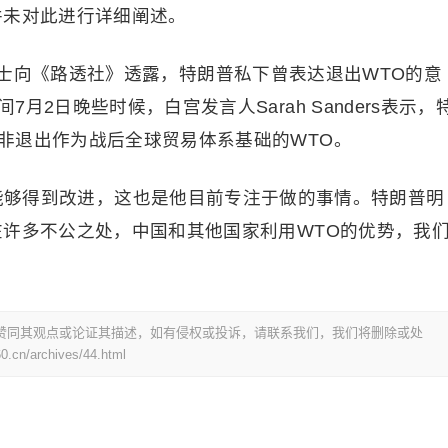
并未对此进行详细阐述。
士向《路透社》透露，特朗普私下曾表达退出WTO的意
2日晚些时候，白宫发言人Sarah Sanders表示，
非退出作为战后全球贸易体系基础的WTO。
TO能够得到改进，这也是他目前专注于做的事情。特朗普明
在许多不公之处，中国和其他国家利用WTO的优势，我
赞同其观点或论证其描述，如有侵权或投诉，请联系我们，我们将删除或处
0.cn/archives/44.html