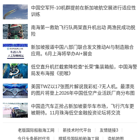
中国空军歼-10机群提前在新加坡航空展进行适应性
训练
南海第一救助飞行队两架直升机出动 两渔民成功脱
险
新加坡报道中国八部门联合发文推动AI与制造融合
应用。6月上海将举办AI+展会
低空直升机拦截索降检查“长荣”集装箱船，中国海警
局发布海报《扼喉》
美国TWZ以17张图片解说我彩虹-7无人机。最漂亮
的图片将登上2026年中国低空产业活跃厂商分布图
中国造汽车正抢占新加坡豪华车市场，飞行汽车更
被期待。11月珠海低空金融投资论坛将交流
老版国际船舶海工网
新技术时代平台
友情链接3
今日头条新时代号
搜狐号国际船舶海工网
造船地图