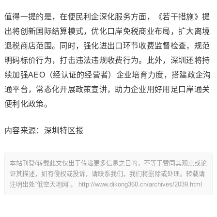
值得一提的是，在便民利企深化服务方面，《若干措施》提
出将创新国际结算模式，优化口岸免税商业布局，扩大离境
退税商店范围。同时，强化进出口环节收费监督检查，规范
明码标价行为，打击违法违规收费行为。此外，深圳还将持
续加强AEO（经认证的经营者）企业培育力度，搭建政企沟
通平台，常态化开展政策宣讲，助力企业用好用足口岸通关
便利化政策。
内容来源：深圳特区报
本站刊登/转载此文仅出于传递更多信息之目的，不等于赞同其观点或论
证其描述，如有侵权或投诉，请联系我们，我们将删除或处理。转载请
注明出处“低空天地网”。
http://www.dikong360.cn/archives/2039.html