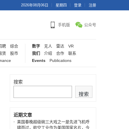
2026年08月06日
星期四
登录
注册
手机版
公众号
招聘
综合
数字
无人
雷达
VR
租赁
股市
我们
介绍
合作
联系
inance
Events
Publications
搜索
搜索
近期文章
美国春晚超级碗三大戏之一是先进飞机呼
啸而过，航空工业作为美国国家名片，今