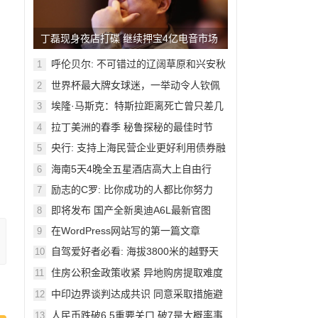
丁磊现身夜店打碟 继续押宝4亿电音市场
呼伦贝尔: 不可错过的辽阔草原和兴安秋
1
色
世界杯最大牌女球迷，一举动令人钦佩
2
埃隆·马斯克：特斯拉距离死亡曾只差几
3
周
拉丁美洲的春季 秘鲁探秘的最佳时节
4
央行: 支持上海民营企业更好利用债券融
5
资
海南5天4晚全五星酒店高大上自由行
6
励志的C罗: 比你成功的人都比你努力
7
即将发布 国产全新奥迪A6L最新官图
8
在WordPress网站写的第一篇文章
9
自驾爱好者必看: 海拔3800米的越野天
10
堂
住房公积金政策收紧 异地购房提取难度
11
加大
中印边界谈判达成共识 同意采取措施避
12
免冲突
人民币跌破6.5重要关口 破7是大概率事
13