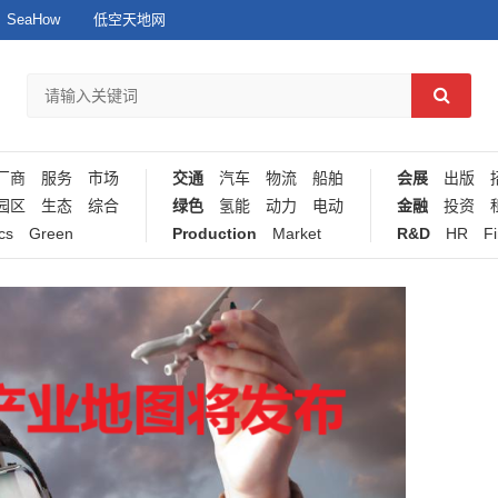
SeaHow
低空天地网
厂商
服务
市场
交通
汽车
物流
船舶
会展
出版
园区
生态
综合
绿色
氢能
动力
电动
金融
投资
cs
Green
Production
Market
R&D
HR
F