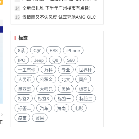
件?
全新盘扎堆 下半年广州楼市有点猛！
14
激情而又不失风度 试驾奔驰AMG GLC
15
63
标签
8系
C罗
ES8
iPhone
IPO
Jeep
Q8
S60
一生有你
万科
专业
世界杯
人民币
公积金
北大
国产
墨西哥
大师兄
奥迪
标签1
标签2
标签3
标签一
标签三
标签二
汽车
海南
电影
篇
疫苗
贸易
工