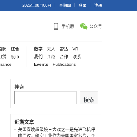
2026年08月06日
星期四
登录
注册
手机版
公众号
招聘
综合
数字
无人
雷达
VR
租赁
股市
我们
介绍
合作
联系
inance
Events
Publications
搜索
搜索
近期文章
美国春晚超级碗三大戏之一是先进飞机呼
啸而过，航空工业作为美国国家名片，今