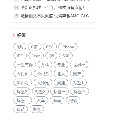
件?
全新盘扎堆 下半年广州楼市有点猛！
14
激情而又不失风度 试驾奔驰AMG GLC
15
63
标签
8系
C罗
ES8
iPhone
IPO
Jeep
Q8
S60
一生有你
万科
专业
世界杯
人民币
公积金
北大
国产
墨西哥
大师兄
奥迪
标签1
标签2
标签3
标签一
标签三
标签二
汽车
海南
电影
疫苗
贸易