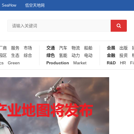
SeaHow
低空天地网
厂商
服务
市场
交通
汽车
物流
船舶
会展
出版
园区
生态
综合
绿色
氢能
动力
电动
金融
投资
cs
Green
Production
Market
R&D
HR
F