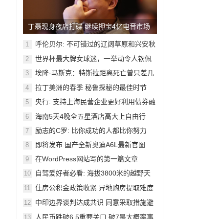
丁磊现身夜店打碟 继续押宝4亿电音市场
呼伦贝尔: 不可错过的辽阔草原和兴安秋
1
色
世界杯最大牌女球迷，一举动令人钦佩
2
埃隆·马斯克：特斯拉距离死亡曾只差几
3
周
拉丁美洲的春季 秘鲁探秘的最佳时节
4
央行: 支持上海民营企业更好利用债券融
5
资
海南5天4晚全五星酒店高大上自由行
6
励志的C罗: 比你成功的人都比你努力
7
即将发布 国产全新奥迪A6L最新官图
8
在WordPress网站写的第一篇文章
9
自驾爱好者必看: 海拔3800米的越野天
10
堂
住房公积金政策收紧 异地购房提取难度
11
加大
中印边界谈判达成共识 同意采取措施避
12
免冲突
人民币跌破6.5重要关口 破7是大概率事
13