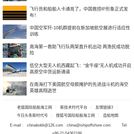
飞行员和船舶人卡通亮了，中国救捞IP形象正式发
布！
中国空军歼-10机群提前在新加坡航空展进行适应性
训练
南海第一救助飞行队两架直升机出动 两渔民成功脱
险
低空大型无人机西藏起飞：“金牛座”无人机成功开启
高原空中货运新通道
在南海打下美国航空母舰掩护的先进战斗机的海空
英雄高翔逝世
老版国际船舶海工网
新技术时代平台
友情链接3
今日头条新时代号
搜狐号国际船舶海工网
造船地图
E-mail : chinabobli@126.com china@ishipoffshore.com Tel:
+86-21-54362186