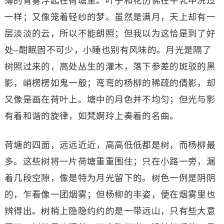
薄的青雾浮起在荷塘里。叶子和花仿佛在牛乳中洗过
一样；又像笼着轻纱的梦。虽然是满月，天上却有一
层淡淡的云，所以不能朗照；但我以为这恰是到了好
处–酣眠固不可少，小睡也别有风味的。月光是隔了
树照过来的，高处丛生的灌木，落下参差的斑驳的黑
影，峭楞楞如鬼一般；弯弯的杨柳的稀疏的倩影，却
又像是画在荷叶上。塘中的月色并不均匀；但光与影
有着和谐的旋律，如梵婀玲上奏着的名曲。
荷塘的四面，远远近近，高高低低都是树，而杨柳最
多。这些树将一片荷塘重重围住；只在小路一旁，漏
着几段空隙，像是特为月光留下的。树色一例是阴阴
的，乍看像一团烟雾；但杨柳的丰姿，便在烟雾里也
辨得出。树梢上隐隐约约的是一带远山，只有些大意