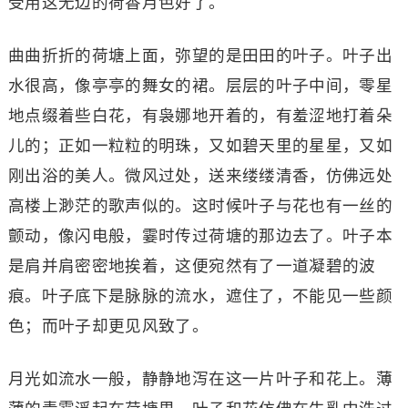
受用这无边的荷香月色好了。
曲曲折折的荷塘上面，弥望的是田田的叶子。叶子出
水很高，像亭亭的舞女的裙。层层的叶子中间，零星
地点缀着些白花，有袅娜地开着的，有羞涩地打着朵
儿的；正如一粒粒的明珠，又如碧天里的星星，又如
刚出浴的美人。微风过处，送来缕缕清香，仿佛远处
高楼上渺茫的歌声似的。这时候叶子与花也有一丝的
颤动，像闪电般，霎时传过荷塘的那边去了。叶子本
是肩并肩密密地挨着，这便宛然有了一道凝碧的波
痕。叶子底下是脉脉的流水，遮住了，不能见一些颜
色；而叶子却更见风致了。
月光如流水一般，静静地泻在这一片叶子和花上。薄