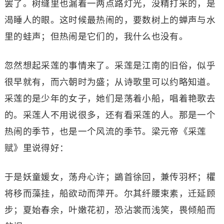
罢了。树缝里也漏着一两点路灯光，没精打采的，是
渴睡人的眼。这时候最热闹的，要数树上的蝉声与水
里的蛙声；但热闹是它们的，我什么也没有。
忽然想起采莲的事情来了。采莲是江南的旧俗，似乎
很早就有，而六朝时为盛；从诗歌里可以约略知道。
采莲的是少年的女子，她们是荡着小船，唱着艳歌去
的。采莲人不用说很多，还有看采莲的人。那是一个
热闹的季节，也是一个风流的季节。梁元帝《采莲
赋》里说得好：
于是妖童媛女，荡舟心许；鷁首徐回，兼传羽杯；欋
将移而藻挂，船欲动而萍开。尔其纤腰束素，迁延顾
步；夏始春余，叶嫩花初，恐沾裳而浅笑，畏倾船而