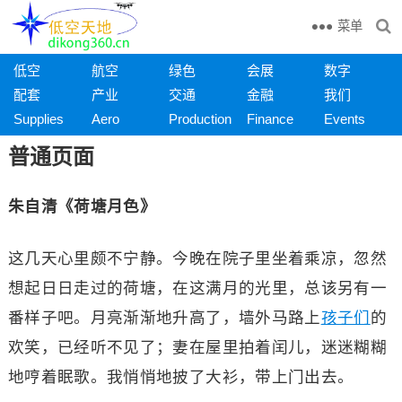
菜单
低空
航空
绿色
会展
数字
配套
产业
交通
金融
我们
Supplies
Aero
Production
Finance
Events
普通页面
朱自清《荷塘月色》
这几天心里颇不宁静。今晚在院子里坐着乘凉，忽然
想起日日走过的荷塘，在这满月的光里，总该另有一
番样子吧。月亮渐渐地升高了，墙外马路上
孩子们
的
欢笑，已经听不见了；妻在屋里拍着闰儿，迷迷糊糊
地哼着眠歌。我悄悄地披了大衫，带上门出去。