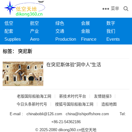
菜单
低空
航空
绿色
会展
数字
配套
产业
交通
金融
我们
Supplies
Aero
Production
Finance
Events
标签：
突尼斯
在突尼斯体验“洞中人”生活
老版国际船舶海工网
新技术时代平台
友情链接3
今日头条新时代号
搜狐号国际船舶海工网
造船地图
E-mail : chinabobli@126.com china@ishipoffshore.com Tel:
+86-21-54362186
© 2025-2080 dikong360.cn
低空天地