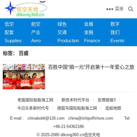
菜单
低空
航空
绿色
会展
数字
配套
产业
交通
金融
我们
Supplies
Aero
Production
Finance
Events
标签：
百盛
百胜中国“捐一元”开启第十一年爱心之旅
老版国际船舶海工网
新技术时代平台
友情链接3
今日头条新时代号
搜狐号国际船舶海工网
造船地图
E-mail : chinabobli@126.com china@ishipoffshore.com Tel:
+86-21-54362186
© 2025-2080 dikong360.cn
低空天地