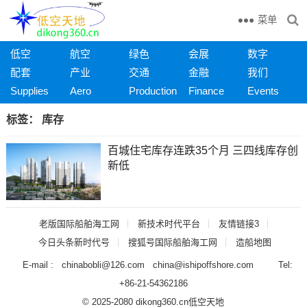
菜单
低空
航空
绿色
会展
数字
配套
产业
交通
金融
我们
Supplies
Aero
Production
Finance
Events
标签：
库存
百城住宅库存连跌35个月 三四线库存创
新低
老版国际船舶海工网
新技术时代平台
友情链接3
今日头条新时代号
搜狐号国际船舶海工网
造船地图
E-mail : chinabobli@126.com china@ishipoffshore.com Tel:
+86-21-54362186
© 2025-2080 dikong360.cn
低空天地